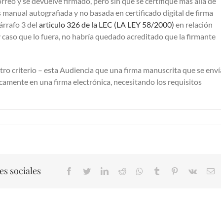
reo y se devuelve firmado, pero sin que se certifique más allá de
s manual autografiada y no basada en certificado digital de firma
párrafo 3 del
articulo 326 de la LEC (LA LEY 58/2000)
en relación
 y caso que lo fuera, no habría quedado acreditado que la firmante
ro criterio – esta Audiencia que una firma manuscrita que se enví
amente en una firma electrónica, necesitando los requisitos
es sociales
Facebook
Twitter
LinkedIn
Reddit
Whatsapp
Tumblr
Pinterest
Vk
E